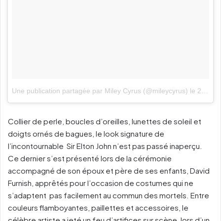
Une publication partagée par Miley Cyrus (@mileycyrus)
le
28 Janv. 2018 à 11 :02 PST
Collier de perle, boucles d’oreilles, lunettes de soleil et
doigts ornés de bagues, le look signature de
l’incontournable Sir Elton John n’est pas passé inaperçu.
Ce dernier s’est présenté lors de la cérémonie
accompagné de son époux et père de ses enfants, David
Furnish, apprêtés pour l’occasion de costumes qui ne
s’adaptent pas facilement au commun des mortels. Entre
couleurs flamboyantes, paillettes et accessoires, le
célèbre artiste a jeté un feu d’artifices sur scène, lors d’un