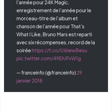
l’année pour 24K Magic,
enregistrement de l’année pour le
morceau-titre de l’album et
chanson de l’année pour That’s
What I Like, Bruno Mars est reparti
avec six récompenses, record de la
soirée
https://t.co/UI6iewBesu
pic.twitter.com/49EhJFvW1g
— franceinfo (@franceinfo)
29
janvier 2018