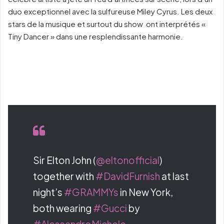
duo exceptionnel avec la sulfureuse Miley Cyrus. Les deux
stars de la musique et surtout du show ont interprétés «
Tiny Dancer » dans une resplendissante harmonie.
Sir Elton John (
@eltonofficial
)
together with
#DavidFurnish
at last
night’s
#GRAMMYs
in New York,
both wearing
#Gucci
by