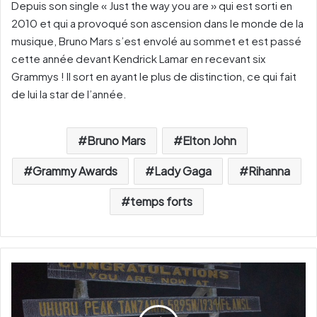
Depuis son single « Just the way you are » qui est sorti en
2010 et qui a provoqué son ascension dans le monde de la
musique, Bruno Mars s’est envolé au sommet et est passé
cette année devant Kendrick Lamar en recevant six
Grammys ! Il sort en ayant le plus de distinction, ce qui fait
de lui la star de l’année.
Bruno Mars
Elton John
Grammy Awards
Lady Gaga
Rihanna
temps forts
S
a
m
i