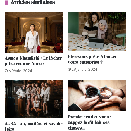
Articles similaires
r
s
o
c
:
a
l
i
e
n
s
e
p
à
r
g
é
Etes-vous prête à lancer
Asmaa Khamlichi « Le lâcher
r
n
votre entreprise ?
prise est une force »
a
o
29 janvier 2024
v
m
6 février 2024
i
s
r
l
l
e
e
s
K
p
i
l
l
u
Premier rendez-vous :
i
s
zappez le s’il fait ces
AURA : art, matière et savoir-
m
i
choses…
faire