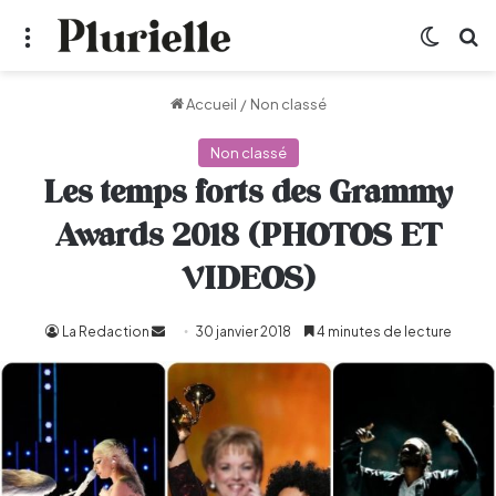
Menu
Switch
R
Accueil
/
Non classé
Non classé
Les temps forts des Grammy
Awards 2018 (PHOTOS ET
VIDEOS)
La Redaction
Envoyer
30 janvier 2018
4 minutes de lecture
un
courriel