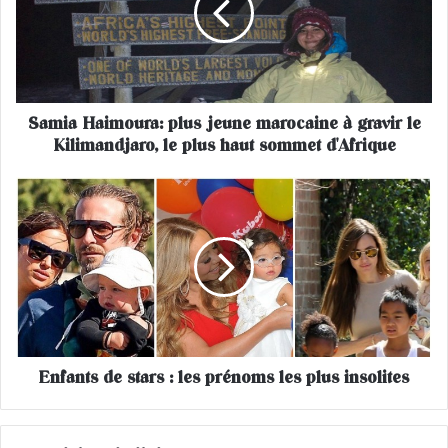
a
H
a
i
m
Samia Haimoura: plus jeune marocaine à gravir le
o
Kilimandjaro, le plus haut sommet d'Afrique
u
r
a
E
:
n
p
f
l
a
u
n
s
t
j
s
e
d
u
e
n
Enfants de stars : les prénoms les plus insolites
s
e
t
m
a
a
r