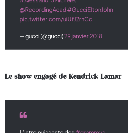
#AlessandroMichele
.
@RecordingAcad
#GucciEltonJohn
pic.twitter.com/uiUfJ2rnCc
— gucci (@gucci)
29 janvier 2018
Le show engagé de Kendrick Lamar
L’intro puissante des
#grammys