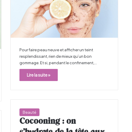
Pour faire peau neuve et afficher un teint
resplendissant, rien de mieux qu’un bon
gommage. Et si, pendant le confinement,…
Lire la suite »
Beauté
Cocooning : on