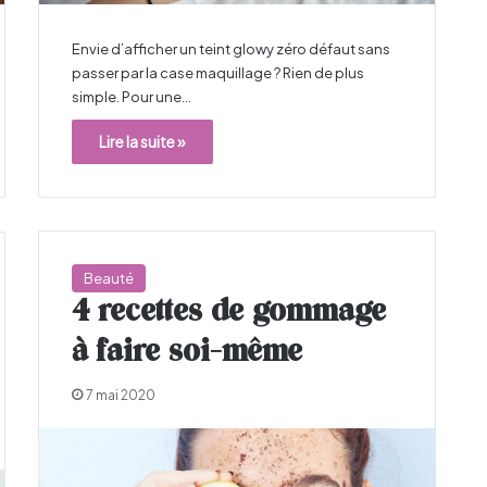
Envie d’afficher un teint glowy zéro défaut sans
passer par la case maquillage ? Rien de plus
simple. Pour une…
Lire la suite »
Beauté
4 recettes de gommage
à faire soi-même
7 mai 2020