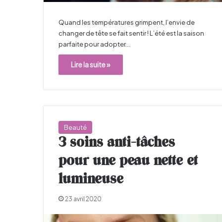
Quand les températures grimpent, l’envie de
changer de tête se fait sentir ! L’été est la saison
parfaite pour adopter…
Lire la suite »
Beauté
3 soins anti-tâches
pour une peau nette et
lumineuse
23 avril 2020