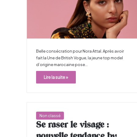
Belle consécration pour Nora Attal. Après avoir
fait la Une de British Vogue, la jeune top model
d’origine marocaine pose…
Lire la suite »
Non classé
Se raser le visage :
nouvelle tendance by