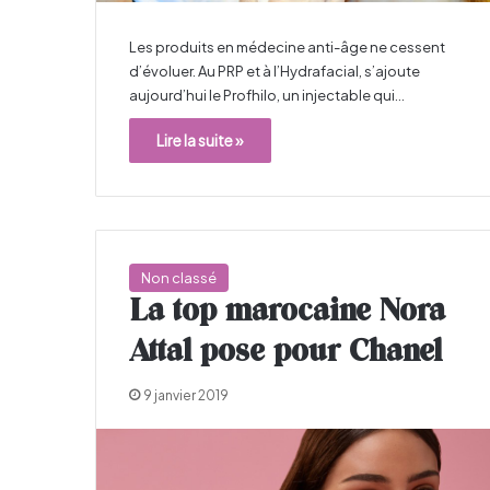
Les produits en médecine anti-âge ne cessent
d’évoluer. Au PRP et à l’Hydrafacial, s’ajoute
aujourd’hui le Profhilo, un injectable qui…
Lire la suite »
Non classé
La top marocaine Nora
Attal pose pour Chanel
9 janvier 2019