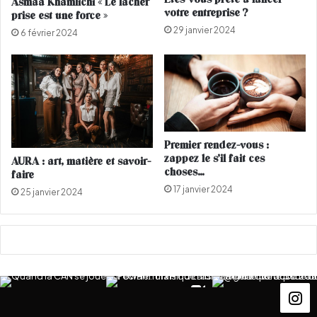
Asmaa Khamlichi « Le lâcher
e
s
votre entreprise ?
prise est une force »
s
u
29 janvier 2024
f
s
6 février 2024
e
c
m
i
m
t
e
e
s
l
d
a
o
p
Premier rendez-vous :
i
o
zappez le s’il fait ces
AURA : art, matière et savoir-
v
l
choses…
faire
e
é
17 janvier 2024
25 janvier 2024
n
m
t
i
ê
q
t
u
r
e
e
p
e
o
n
u
t
r