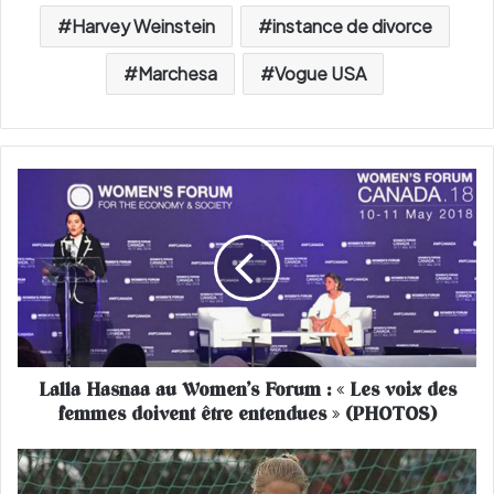
Harvey Weinstein
instance de divorce
Marchesa
Vogue USA
L
a
l
l
a
H
a
s
n
Lalla Hasnaa au Women’s Forum : « Les voix des
a
femmes doivent être entendues » (PHOTOS)
a
a
u
U
W
n