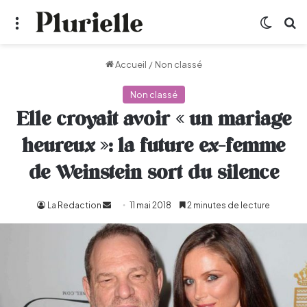
Menu
Switch
R
Accueil
/
Non classé
Non classé
Elle croyait avoir « un mariage
heureux »: la future ex-femme
de Weinstein sort du silence
La Redaction
Envoyer
11 mai 2018
2 minutes de lecture
un
courriel