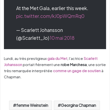
At the Met Gala, earlier this week.
pic.twitter.com/kJ0pWQmRq0
— Scarlett Johansson
(@Scarlett_Jo)
10 mai 2018
Lundi, au très prestigieux
gala du Met
, l’actrice
Scarlett
Johansson
portait fièrement une
robe Marchesa
, une sortie
très remarquée interprétée
comme un gage de soutien
à
Chapman.
femme Weinstein
Georgina Chapman