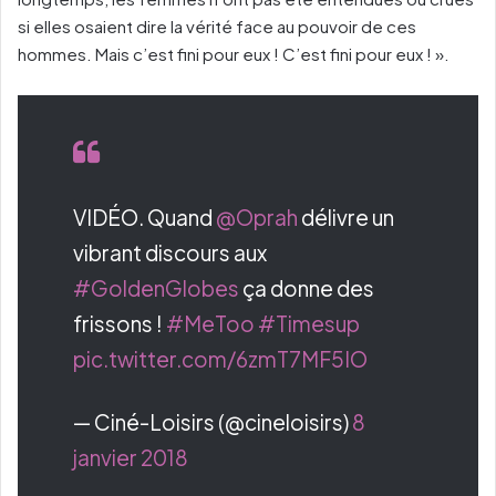
si elles osaient dire la vérité face au pouvoir de ces
hommes. Mais c’est fini pour eux ! C’est fini pour eux ! ».
VIDÉO. Quand
@Oprah
délivre un
vibrant discours aux
#GoldenGlobes
ça donne des
frissons !
#MeToo
#Timesup
pic.twitter.com/6zmT7MF5IO
— Ciné-Loisirs (@cineloisirs)
8
janvier 2018