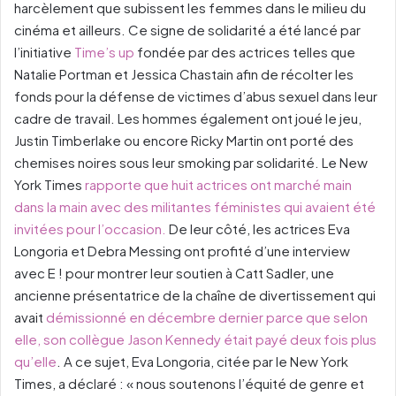
harcèlement que subissent les femmes dans le milieu du
cinéma et ailleurs. Ce signe de solidarité a été lancé par
l’initiative
Time’s up
fondée par des actrices telles que
Natalie Portman et Jessica Chastain afin de récolter les
fonds pour la défense de victimes d’abus sexuel dans leur
cadre de travail. Les hommes également ont joué le jeu,
Justin Timberlake ou encore Ricky Martin ont porté des
chemises noires sous leur smoking par solidarité. Le New
York Times
rapporte que huit actrices ont marché main
dans la main avec des militantes féministes qui avaient été
invitées pour l’occasion.
De leur côté, les actrices Eva
Longoria et Debra Messing ont profité d’une interview
avec E ! pour montrer leur soutien à Catt Sadler, une
ancienne présentatrice de la chaîne de divertissement qui
avait
démissionné en décembre dernier parce que selon
elle, son collègue Jason Kennedy était payé deux fois plus
qu’elle
. A ce sujet, Eva Longoria, citée par le New York
Times, a déclaré : « nous soutenons l’équité de genre et