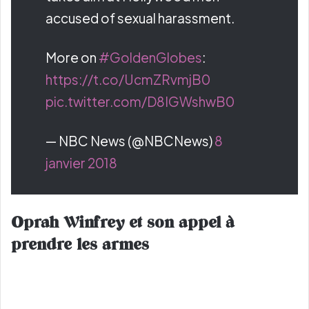
accused of sexual harassment.
More on
#GoldenGlobes
:
https://t.co/UcmZRvmjB0
pic.twitter.com/D8IGWshwB0
— NBC News (@NBCNews)
8
janvier 2018
Oprah Winfrey et son appel à
prendre les armes