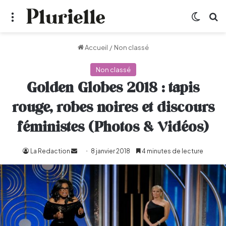
Menu
Switch
R
Accueil
/
Non classé
Non classé
Golden Globes 2018 : tapis
rouge, robes noires et discours
féministes (Photos & Vidéos)
La Redaction
Envoyer
8 janvier 2018
4 minutes de lecture
un
courriel