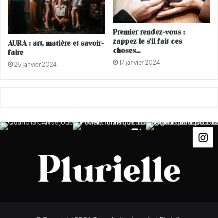
o
n
u
c
v
o
Premier rendez-vous :
e
u
zappez le s’il fait ces
AURA : art, matière et savoir-
l
p
choses…
faire
l
l
17 janvier 2024
25 janvier 2024
e
e
c
a
!
m
p
a
g
n
e
D
&
G
(
P
H