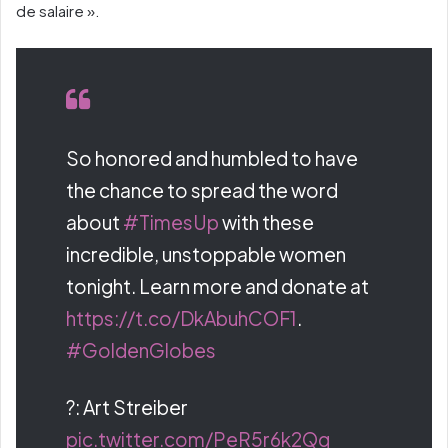
de salaire ».
So honored and humbled to have
the chance to spread the word
about
#TimesUp
with these
incredible, unstoppable women
tonight. Learn more and donate at
https://t.co/DkAbuhCOF1
.
#GoldenGlobes
?: Art Streiber
pic.twitter.com/PeR5r6k2Qq