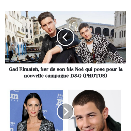
G
a
d
E
l
m
a
l
e
Gad Elmaleh, fier de son fils Noé qui pose pour la
h
nouvelle campagne D&G (PHOTOS)
,
f
i
N
e
i
r
c
d
k
e
J
s
o
o
n
n
a