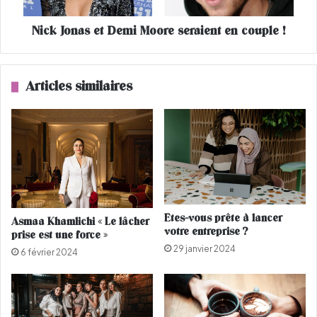
f
s
i
Nick Jonas et Demi Moore seraient en couple !
e
l
t
s
D
N
e
Articles similaires
o
m
é
i
q
M
u
o
i
o
p
r
o
e
s
s
e
e
Etes-vous prête à lancer
Asmaa Khamlichi « Le lâcher
p
r
votre entreprise ?
prise est une force »
o
a
29 janvier 2024
u
i
6 février 2024
r
e
l
n
a
t
n
e