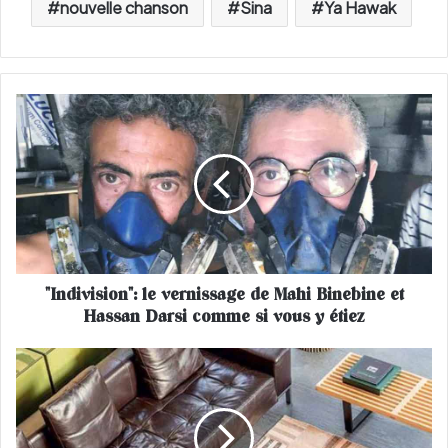
nouvelle chanson
Sina
Ya Hawak
"
I
n
d
i
v
i
s
i
"Indivision": le vernissage de Mahi Binebine et
o
Hassan Darsi comme si vous y étiez
n
"
:
E
l
t
e
s
v
i
e
o