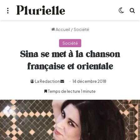
Menu
Switch
R
Accueil
/
Société
Société
Sina se met à la chanson
française et orientale
La Redaction
Envoyer
14 décembre 2018
un
Temps de lecture 1 minute
courriel