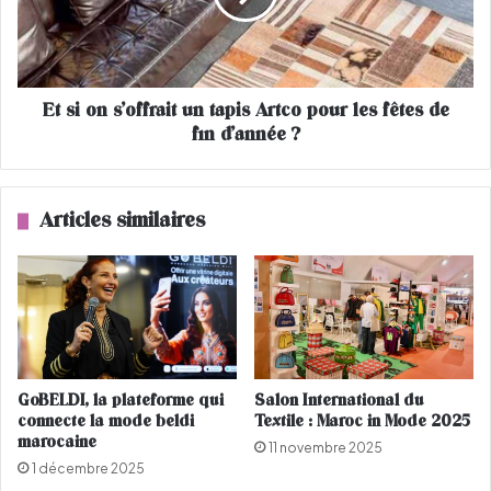
r
n
n
s
i
’
s
o
s
Et si on s’offrait un tapis Artco pour les fêtes de
f
a
fin d’année ?
f
g
r
e
a
d
i
Articles similaires
e
t
M
u
a
n
h
t
i
a
B
p
i
i
n
s
GoBELDI, la plateforme qui
Salon International du
e
A
connecte la mode beldi
Textile : Maroc in Mode 2025
b
r
marocaine
11 novembre 2025
i
t
1 décembre 2025
n
c