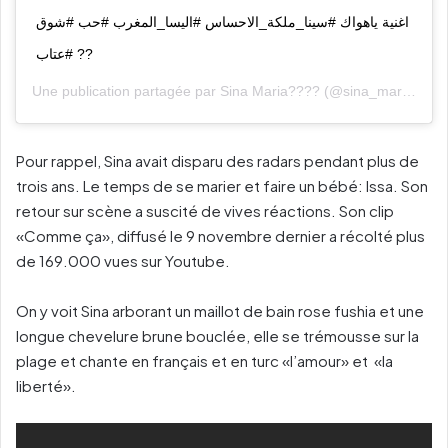
اغنية ياهواك #سينا_ملكة_الاحساس #اليسا_المغرب #حب #شوق
#عتاب ??
Une publication partagée par
Sina Maria????
(@sina_maria1) le
Pour rappel, Sina avait disparu des radars pendant plus de
trois ans. Le temps de se marier et faire un bébé: Issa. Son
retour sur scène a suscité de vives réactions. Son clip
«Comme ça», diffusé le 9 novembre dernier a récolté plus
de 169.000 vues sur Youtube.
On y voit Sina arborant un maillot de bain rose fushia et une
longue chevelure brune bouclée, elle se trémousse sur la
plage et chante en français et en turc «l’amour» et «la
liberté».