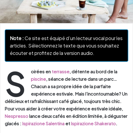
Note :
Ce site est équipé d’un lecteur vocal pour les
articles. Sélectionnez le texte que vous souhaitez
écouter et profitez de la version audio.
S
oirées en
terrasse
, détente au bord de la
piscine
, séance de lecture dans un parc…
Chacun a sa propre idée de la parfaite
expérience estivale. Mais l’incontournable? Un
délicieux et rafraîchissant café glacé, toujours très chic.
Pour vous aider à créer votre expérience estivale idéale,
Nespresso
lance deux cafés en édition limitée, à déguster
glacés :
Ispirazione Salentina
et
Ispirazione Shakerato
.