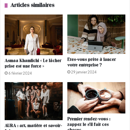
p
Articles similaires
s
a
o
r
n
d
c
,
o
t
m
e
b
n
a
d
t
a
Etes-vous prête à lancer
Asmaa Khamlichi « Le lâcher
c
n
votre entreprise ?
prise est une force »
o
c
29 janvier 2024
n
e
6 février 2024
t
m
r
o
e
d
l
e
e
d
c
e
a
l
Premier rendez-vous :
n
a
zappez le s’il fait ces
AURA : art, matière et savoir-
c
r