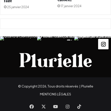
choses…
faire
e
e
17 janvier 2024
25 janvier 2024
r
n
t
r
é
e
© Copyright 2026, Tous droits réservés |
Plurielle
MENTIONS LÉGALES
Facebook
X
YouTube
Instagram
TikTok