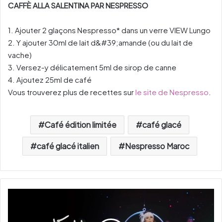
CAFFÈ ALLA SALENTINA PAR NESPRESSO
1. Ajouter 2 glaçons Nespresso* dans un verre VIEW Lungo
2. Y ajouter 30ml de lait d&#39;amande (ou du lait de
vache)
3. Versez-y délicatement 5ml de sirop de canne
4. Ajoutez 25ml de café
Vous trouverez plus de recettes sur
le site de Nespresso
.
Café édition limitée
café glacé
café glacé italien
Nespresso Maroc
E
l
i