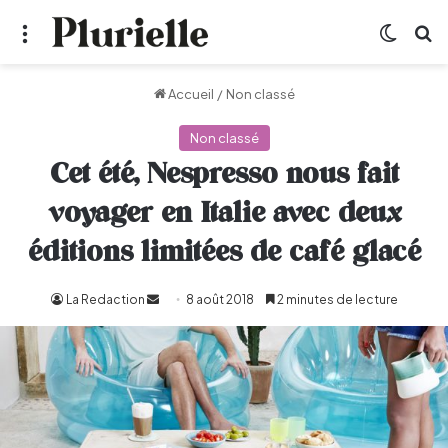
Menu
Switch
R
Accueil
/
Non classé
Non classé
Cet été, Nespresso nous fait
voyager en Italie avec deux
éditions limitées de café glacé
La Redaction
Envoyer
8 août 2018
2 minutes de lecture
un
courriel